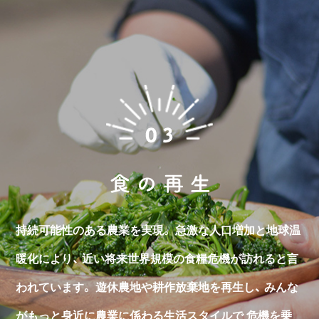
持続可能性のある農業を実現。
急激な人口増加と地球温
暖化により、
近い将来世界規模の食糧危機が訪れると言
われています。
遊休農地や耕作放棄地を再生し、
みんな
がもっと身近に農業に係わる生活スタイルで
危機を乗