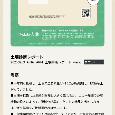
土壌診断レポート
20250213_AINA FARM_土壌診断レポート_web2
ダウンロード
考察
■一年前と比較し、土壌の全炭素量は+10.2g/Kg増加し、EC値も上
がっていました。
■土壌を採取した場所が昨年と大きく異なるか、この一年間での有
機物の投入によって、肥料分が増加したことの結果と考えられま
す。ぜひ詳細をご教授頂ければ幸いです。
■一般生菌数は-2,300万cfu/g減少していますが、桁が変わる程では