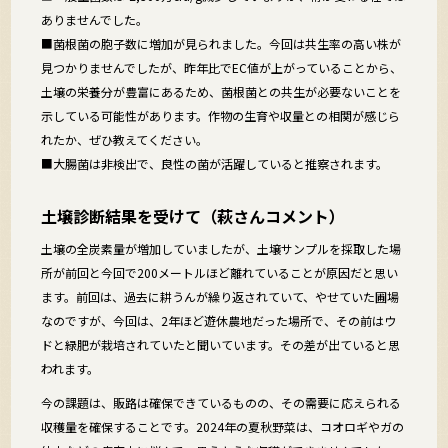
ありませんでした。
■菌根菌の胞子数に増加が見られました。今回は共生率の高い株が
見つかりませんでしたが、昨年比でEC値が上がっていることから、
土壌の栄養分が豊富にあるため、菌根菌との共生が必要ないことを
示している可能性があります。作物の生育や収量との相関が感じら
れたか、ぜひ教えてください。
■大腸菌は非検出で、良性の菌が活躍していると推察されます。
土壌診断結果を受けて（萩さんコメント）
土壌の全炭素量が増加していましたが、土壌サンプルを採取した場
所が前回と今回で200メートルほど離れていることが原因だと思い
ます。前回は、過去に耕うんが繰り返されていて、やせていた圃場
なのですが、今回は、2年ほど遊休農地だった場所で、その前はウ
ドと緑肥が栽培されていたと聞いています。その差が出ていると思
われます。
今の課題は、販路は確保できているものの、その需要に応えられる
収穫量を確保することです。2024年の夏秋野菜は、コオロギやガの