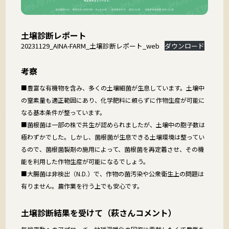
土壌診断レポート
20231129_AINA-FARM_土壌診断レポート_web
ダウンロード
考察
■豊富な有機物を含み、多くの土壌細菌が生息しています。土壌中
の窒素量も適正範囲にあり、化学肥料に頼らずに作物生産が可能に
なる基本条件が整っています。
■菌根菌は一部の株で共生が認められましたが、土壌中の胞子数は
極わずかでした。しかし、菌根菌が生息できる土壌環境は整ってい
るので、菌根菌製剤の施用によって、菌根菌を再定着させ、その機
能を利用した作物生産が可能になるでしょう。
■大腸菌は非検出（N.D.）で、作物の菌汚染や公衆衛生上の問題は
有りません。農作業を行う上でも安心です。
土壌診断結果を受けて（萩さんコメント）