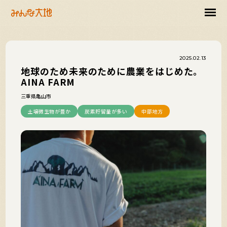
2025.02.13
地球のため未来のために農業をはじめた。
AINA FARM
三重県亀山市
土壌微生物が豊か
炭素貯留量が多い
中部地方