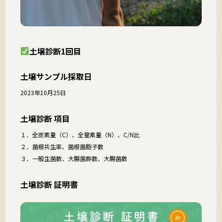
土壌診断1回目
土壌サンプル採取日
2023年10月25日
土壌診断 項目
１．全炭素量（C）、全窒素量（N）、C/N比
２．菌根共生率、菌根菌胞子数
３．一般生菌数、大腸菌群数、大腸菌数
土壌診断 証明書