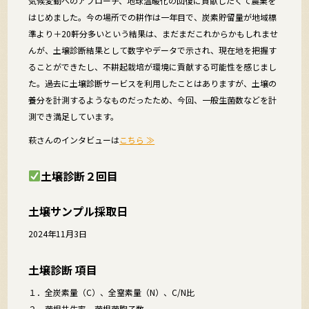
気候変動へのアプローチ、地球温暖化の回復に貢献したくて農業を
はじめました。今の場所での耕作は一年目で、炭素貯留量が地域標
準より＋20軒分多いという結果は、まだまだこれからかもしれませ
んが、土壌診断結果として数字やデータで示され、現在地を把握す
ることができたし、不耕起栽培が環境に貢献する可能性を感じまし
た。過去に土壌診断サービスを利用したことはありますが、土壌の
養分を計測するようなものだったため、今回、一般生菌数などを計
測でき満足しています。
萩さんのインタビューは
こちら ≫
土壌診断２回目
土壌サンプル採取日
2024年11月3日
土壌診断 項目
１．全炭素量（C）、全窒素量（N）、C/N比
２．菌根共生率、菌根菌胞子数