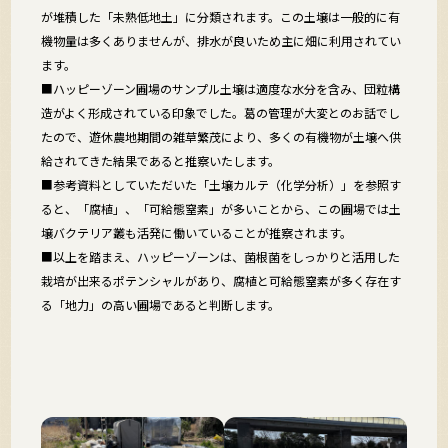
が堆積した「未熟低地土」に分類されます。この土壌は一般的に有
機物量は多くありませんが、排水が良いため主に畑に利用されてい
ます。
■ハッピーゾーン圃場のサンプル土壌は適度な水分を含み、団粒構
造がよく形成されている印象でした。葛の管理が大変とのお話でし
たので、遊休農地期間の雑草繁茂により、多くの有機物が土壌へ供
給されてきた結果であると推察いたします。
■参考資料としていただいた「土壌カルテ（化学分析）」を参照す
ると、「腐植」、「可給態窒素」が多いことから、この圃場では土
壌バクテリア叢も活発に働いていることが推察されます。
■以上を踏まえ、ハッピーゾーンは、菌根菌をしっかりと活用した
栽培が出来るポテンシャルがあり、腐植と可給態窒素が多く存在す
る「地力」の高い圃場であると判断します。