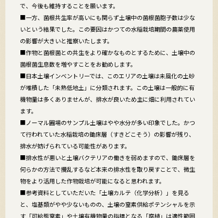
で、今後も維持することを願います。
■一方、菌根共生率が高いにも関らず土壌中の菌根菌胞子数は少な
いという結果でした。この要因はかつての水稲栽培期間の農薬使用
の影響が大きいと推察いたします。
■作物と菌根菌との共生をより確かなものとするために、土壌中の
菌根菌生息数を増やすことをお勧めします。
■日本土壌インベントリーでは、このエリアの土壌は未風化の土砂
が堆積した「未熟低地土」に分類されます。この土壌は一般的に有
機物量は多くありませんが、排水が良いため主に畑に利用されてい
ます。
■ノーマル圃場のサンプル土壌はやや水分が多い印象でした。かつ
て行われていた水稲栽培の鋤床層（すきどこそう）の影響が残り、
排水が妨げられている可能性があります。
■排水性が悪いと土壌バクテリアの働きを弱めますので、鋤床層を
何らかの方法で攪乱するなど本来の排水性を取り戻すことで、微生
物をより活用した作物栽培が可能になると思われます。
■参考資料としていただいた「土壌カルテ（化学分析）」を見る
と、塩基類がやや少ないものの、土壌の窒素供給ポテンシャルを示
す「可給態窒素」や土壌有機物量の指標となる「腐植」は適性範囲