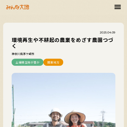
2025.04.09
環境再生や不耕起の農業をめざす農園つづ
く
神奈川県茅ケ崎市
土壌微生物が豊か
関東地方