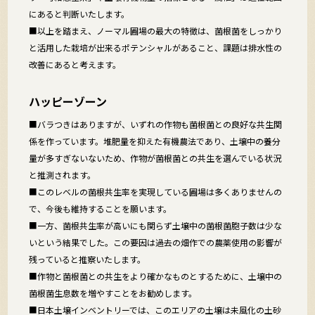
にあると判断いたします。
■以上を踏まえ、ノーマル圃場の最大の特徴は、菌根菌をしっかり
と活用した栽培が出来るポテンシャルがあること、課題は排水性の
改善にあると考えます。
ハッピーゾーン
■バラつきはありますが、いずれの作物も菌根菌との良好な共生関
係を作っています。堆肥量を抑えた有機農法であり、土壌中の養分
量が多すぎないないため、作物が菌根菌との共生を選んでいる状況
と推測されます。
■このレベルの菌根共生率を実現している圃場は多くありませんの
で、今後も維持することを願います。
■一方、菌根共生率が高いにも関らず土壌中の菌根菌胞子数は少な
いという結果でした。この要因は過去の畑作での農薬使用の影響が
残っていると推察いたします。
■作物と菌根菌との共生をより確かなものとするために、土壌中の
菌根菌生息数を増やすことをお勧めします。
■日本土壌インベントリーでは、このエリアの土壌は未風化の土砂