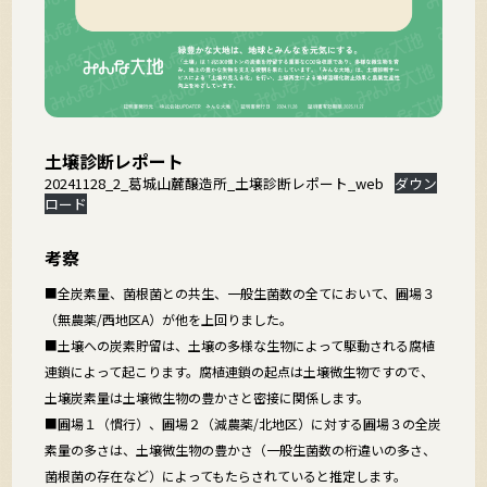
土壌診断レポート
20241128_2_葛城山麓醸造所_土壌診断レポート_web
ダウン
ロード
考察
■全炭素量、菌根菌との共生、一般生菌数の全てにおいて、圃場３
（無農薬/西地区A）が他を上回りました。
■土壌への炭素貯留は、土壌の多様な生物によって駆動される腐植
連鎖によって起こります。腐植連鎖の起点は土壌微生物ですので、
土壌炭素量は土壌微生物の豊かさと密接に関係します。
■圃場１（慣行）、圃場２（減農薬/北地区）に対する圃場３の全炭
素量の多さは、土壌微生物の豊かさ（一般生菌数の桁違いの多さ、
菌根菌の存在など）によってもたらされていると推定します。