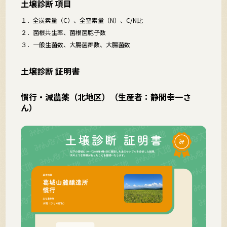
土壌診断 項目
１．全炭素量（C）、全窒素量（N）、C/N比
２．菌根共生率、菌根菌胞子数
３．一般生菌数、大腸菌群数、大腸菌数
土壌診断 証明書
慣行・減農薬（北地区）（生産者：静間幸一さ
ん）