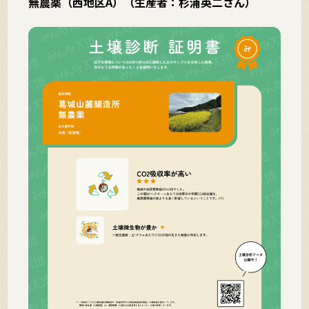
無農薬（西地区A）（生産者：杉浦英二さん）