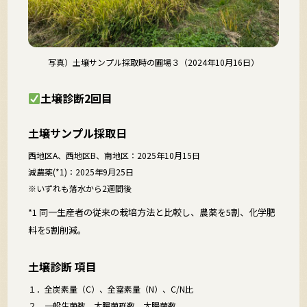
写真）土壌サンプル採取時の圃場３（2024年10月16日）
土壌診断2回目
土壌サンプル採取日
西地区A、西地区B、南地区：2025年10月15日
減農薬(*1)：2025年9月25日
※いずれも落水から2週間後
*1 同一生産者の従来の栽培方法と比較し、農薬を5割、化学肥
料を5割削減。
土壌診断 項目
１．全炭素量（C）、全窒素量（N）、C/N比
２．一般生菌数、大腸菌群数、大腸菌数