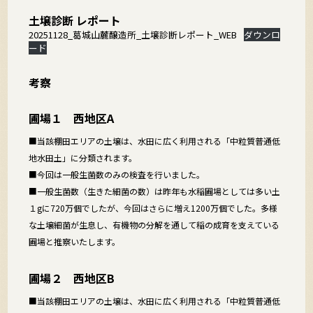
土壌診断 レポート
20251128_葛城山麓醸造所_土壌診断レポート_WEB
ダウンロ
ード
考察
圃場１ 西地区A
■当該棚田エリアの土壌は、水田に広く利用される「中粒質普通低
地水田土」に分類されます。
■今回は一般生菌数のみの検査を行いました。
■一般生菌数（生きた細菌の数）は昨年も水稲圃場としては多い土
１gに720万個でしたが、今回はさらに増え1200万個でした。多様
な土壌細菌が生息し、有機物の分解を通して稲の成育を支えている
圃場と推察いたします。
圃場２ 西地区B
■当該棚田エリアの土壌は、水田に広く利用される「中粒質普通低