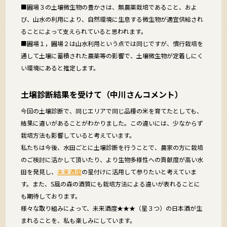
■圃場３の土壌微生物の豊かさは、無農薬栽培であること、およ
び、山水の利用により、自然環境に生息する微生物が適宜供給され
ることによって支えられていると思われます。
■圃場１，圃場２は山水利用という点では同じですが、慣行栽培を
通して土壌に蓄積された農薬等の影響で、土壌微生物が定着しにく
い環境にあると推定します。
土壌診断結果を受けて（中川さんコメント）
今回の土壌診断で、同じエリアで同じ品種の米を育てたとしても、
結果に違いがあることがわかりました。この違いには、少なからず
栽培方法も影響していると考えています。
私たちは今後、水田ごとに土壌診断を行うことで、農家の方に栽培
のご検討に活かして頂いたり、より生物多様性への貢献度が高い水
田を発見し、
未来酒度
の星付けに活用して参りたいと考えていま
す。また、S風の森の酒質にも栽培方法による違いが表れることに
も期待しております。
様々な取り組みによって、未来酒度★★★（星３つ）の日本酒が生
まれることを、私も楽しみにしています。