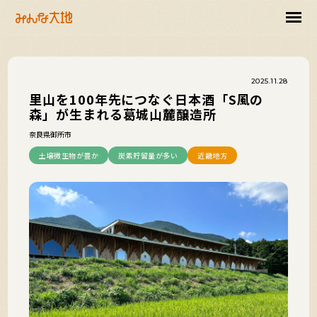
2025.11.28
里山を100年先につなぐ日本酒「S風の
森」が生まれる葛城山麓醸造所
奈良県御所市
土壌微生物が豊か
炭素貯留量が多い
近畿地方