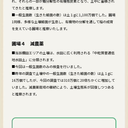
れ、それらの一部が難分解性の有機態炭素となり、土中に蓄積され
てきたと推察します。
■一般生菌数（生きた細菌の数）は土１gに1,100万個でした。圃場
1同様、多様な土壌細菌が生息し、有機物の分解を通して稲の成育
を支えている圃場と推察いたします。
圃場４ 減農薬
■当該棚田エリアの土壌は、水田に広く利用される「中粒質普通低
地水田土」に分類されます。
■今回は一般生菌数のみの検査を行いました。
■昨年の調査で土壌中の一般生菌数（生きた細菌の数）は土１gに
16万個でしたが、今回の調査では310万個と20倍ちかくに増加して
いました。減農薬栽培の継続により、土壌生態系が回復しつつある
と推察されます。