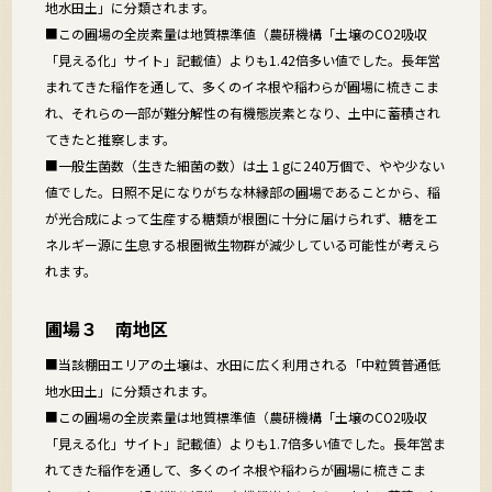
地水田土」に分類されます。
■この圃場の全炭素量は地質標準値（農研機構「土壌のCO2吸収
「見える化」サイト」記載値）よりも1.42倍多い値でした。長年営
まれてきた稲作を通して、多くのイネ根や稲わらが圃場に梳きこま
れ、それらの一部が難分解性の有機態炭素となり、土中に蓄積され
てきたと推察します。
■一般生菌数（生きた細菌の数）は土１gに240万個で、やや少ない
値でした。日照不足になりがちな林縁部の圃場であることから、稲
が光合成によって生産する糖類が根圏に十分に届けられず、糖をエ
ネルギー源に生息する根圏微生物群が減少している可能性が考えら
れます。
圃場３ 南地区
■当該棚田エリアの土壌は、水田に広く利用される「中粒質普通低
地水田土」に分類されます。
■この圃場の全炭素量は地質標準値（農研機構「土壌のCO2吸収
「見える化」サイト」記載値）よりも1.7倍多い値でした。長年営ま
れてきた稲作を通して、多くのイネ根や稲わらが圃場に梳きこま