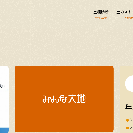
土壌診断
土のスト
年
2
2