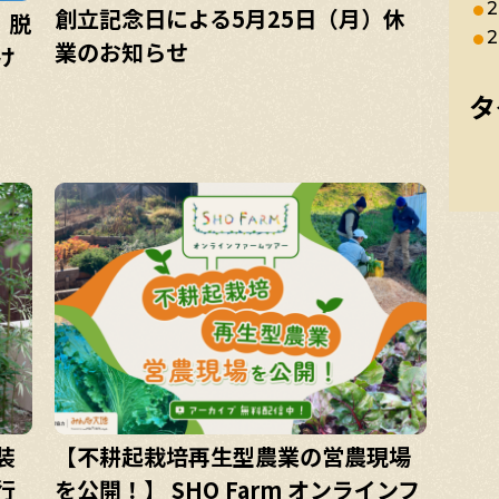
2
創立記念日による5月25日（月）休
、脱
2
業のお知らせ
け
タ
装
【不耕起栽培再生型農業の営農現場
行
を公開！】 SHO Farm オンラインフ